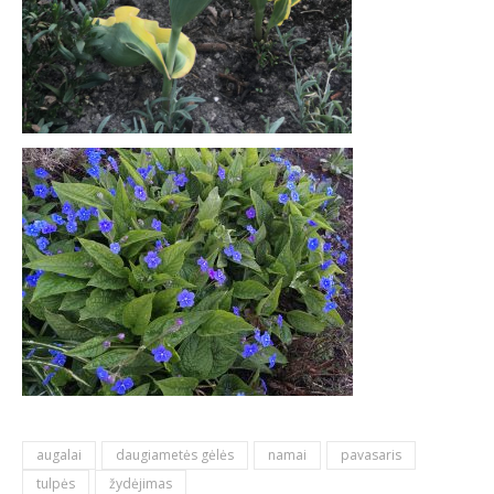
augalai
daugiametės gėlės
namai
pavasaris
tulpės
žydėjimas