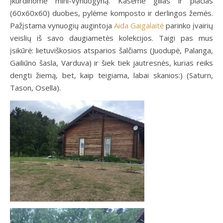
įkurdinome mini-vynuogyną. Kasėme gilias ir plačias
(60x60x60) duobes, pylėme komposto ir derlingos žemės.
Pažįstama vynuogių augintoja
Aida Gaigalaitė
parinko įvairių
veislių iš savo daugiametės kolekcijos. Taigi pas mus
įsikūrė: lietuviškosios atsparios šalčiams (Juodupė, Palanga,
Gailiūno šasla, Varduva) ir šiek tiek jautresnės, kurias reiks
dengti žiemą, bet, kaip teigiama, labai skanios:) (Saturn,
Tason, Osella).