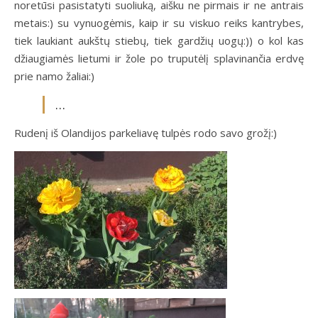
noretūsi pasistatyti suoliuką, aišku ne pirmais ir ne antrais
metais:) su vynuogėmis, kaip ir su viskuo reiks kantrybes,
tiek laukiant aukštų stiebų, tiek gardžių uogų:)) o kol kas
džiaugiamės lietumi ir žole po truputėlį splavinančia erdvę
prie namo žaliai:)
…
Rudenį iš Olandijos parkeliavę tulpės rodo savo grožį:)