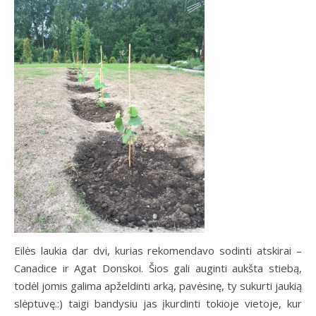
Eilės laukia dar dvi, kurias rekomendavo sodinti atskirai –
Canadice ir Agat Donskoi. Šios gali auginti aukšta stiebą,
todėl jomis galima apželdinti arką, pavėsinę, ty sukurti jaukią
slėptuvę.:) taigi bandysiu jas įkurdinti tokioje vietoje, kur