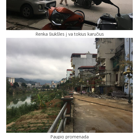
Renka šiukšles į va tokius karučius
Paupio promenada