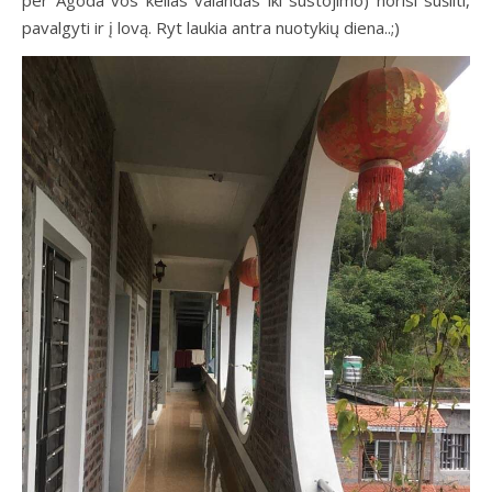
per Agoda vos kelias valandas iki sustojimo) norisi sušilti,
pavalgyti ir į lovą. Ryt laukia antra nuotykių diena..;)