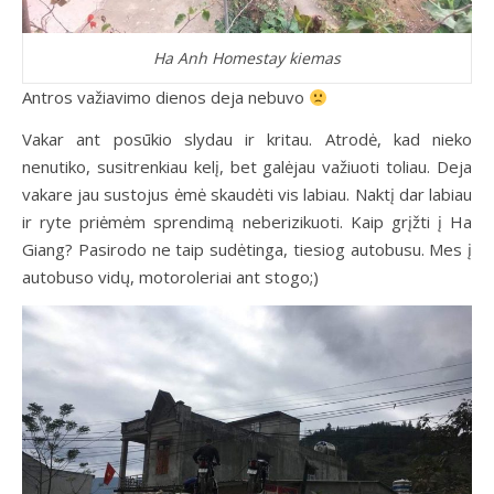
Ha Anh Homestay kiemas
Antros važiavimo dienos deja nebuvo
Vakar ant posūkio slydau ir kritau. Atrodė, kad nieko
nenutiko, susitrenkiau kelį, bet galėjau važiuoti toliau. Deja
vakare jau sustojus ėmė skaudėti vis labiau. Naktį dar labiau
ir ryte priėmėm sprendimą neberizikuoti. Kaip grįžti į Ha
Giang? Pasirodo ne taip sudėtinga, tiesiog autobusu. Mes į
autobuso vidų, motoroleriai ant stogo;)