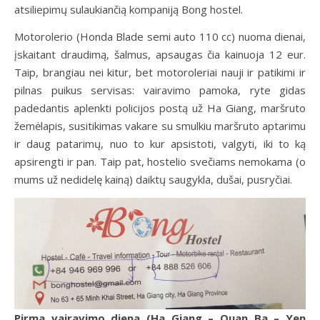
atsiliepimų sulaukiančią kompaniją Bong hostel.
Motorolerio (Honda Blade semi auto 110 cc) nuoma dienai,
įskaitant draudimą, šalmus, apsaugas čia kainuoja 12 eur.
Taip, brangiau nei kitur, bet motoroleriai nauji ir patikimi ir
pilnas puikus servisas: vairavimo pamoka, ryte gidas
padedantis aplenkti policijos postą už Ha Giang, maršruto
žemėlapis, susitikimas vakare su smulkiu maršruto aptarimu
ir daug patarimų, nuo to kur apsistoti, valgyti, iki to ką
apsirengti ir pan. Taip pat, hostelio svečiams nemokama (o
mums už nedidelę kainą) daiktų saugykla, dušai, pusryčiai.
Pirma vairavimo diena (Ha Giang – Quan Ba – Yen