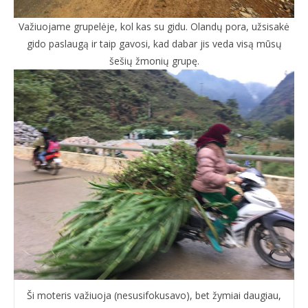
Važiuojame grupelėje, kol kas su gidu. Olandų pora, užsisakė
gido paslaugą ir taip gavosi, kad dabar jis veda visą mūsų
šešių žmonių grupę.
Ši moteris važiuoja (nesusifokusavo), bet žymiai daugiau,