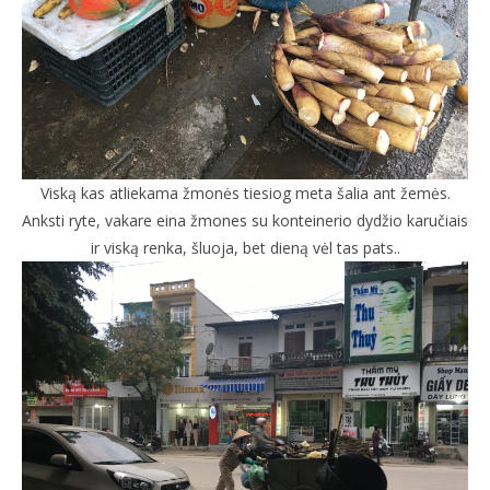
Viską kas atliekama žmonės tiesiog meta šalia ant žemės.
Anksti ryte, vakare eina žmones su konteinerio dydžio karučiais
ir viską renka, šluoja, bet dieną vėl tas pats..