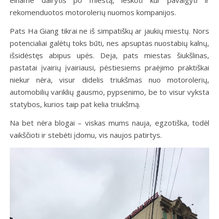
einame dairytis po miestą, ieškoti kur pavalgyti ir
rekomenduotos motorolerių nuomos kompanijos.
Pats Ha Giang tikrai ne iš simpatiškų ar jaukių miestų. Nors
potencialiai galėtų toks būti, nes apsuptas nuostabių kalnų,
išsidėstęs abipus upės. Deja, pats miestas šiukšlinas,
pastatai įvairių įvairiausi, pėstiesiems praėjimo praktiškai
niekur nėra, visur didelis triukšmas nuo motorolerių,
automobilių variklių gausmo, pypsenimo, be to visur vyksta
statybos, kurios taip pat kelia triukšmą.
Na bet nėra blogai – viskas mums nauja, egzotiška, todėl
vaikščioti ir stebėti įdomu, vis naujos patirtys.