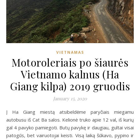
VIETNAMAS
Motoroleriais po šiaurės
Vietnamo kalnus (Ha
Giang kilpa) 2019 gruodis
January 15, 2020
Į Ha Giang miestą atsibeldėme paryčiais miegamu
autobusu iš Cat Ba salos. Kelionė truko apie 12 val, iš kurių
gal 4 pavyko pamiegoti. Butų pavykę ir daugiau, gultai visai
patogūs, bet vairuotojai keisti. Visą laiką šūkavo, pypino ir