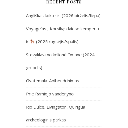
RECENT POSTS
Angliškas kokteilis (2026 birželis/liepa)
Voyage’as į Korsiką: dviese kemperiu
ir
(2025 rugsėjis/spalis)
Stovyklavimo kelionė Omane (2024
gruodis)
Gvatemala. Apibendrinimas.
Prie Ramiojo vandenyno
Rio Dulce, Livingston, Quirigua
archeologinis parkas