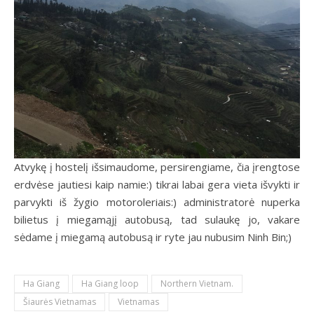
Atvykę į hostelį išsimaudome, persirengiame, čia įrengtose
erdvėse jautiesi kaip namie:) tikrai labai gera vieta išvykti ir
parvykti iš žygio motoroleriais:) administratorė nuperka
bilietus į miegamąjį autobusą, tad sulaukę jo, vakare
sėdame į miegamą autobusą ir ryte jau nubusim Ninh Bin;)
Ha Giang
Ha Giang loop
Northern Vietnam.
Šiaurės Vietnamas
Vietnamas