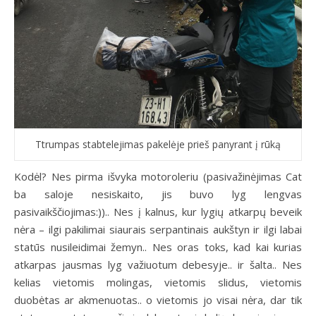
Ttrumpas stabtelejimas pakelėje prieš panyrant į rūką
Kodėl? Nes pirma išvyka motoroleriu (pasivažinėjimas Cat
ba saloje nesiskaito, jis buvo lyg lengvas
pasivaikščiojimas:)).. Nes į kalnus, kur lygių atkarpų beveik
nėra – ilgi pakilimai siaurais serpantinais aukštyn ir ilgi labai
statūs nusileidimai žemyn.. Nes oras toks, kad kai kurias
atkarpas jausmas lyg važiuotum debesyje.. ir šalta.. Nes
kelias vietomis molingas, vietomis slidus, vietomis
duobėtas ar akmenuotas.. o vietomis jo visai nėra, dar tik