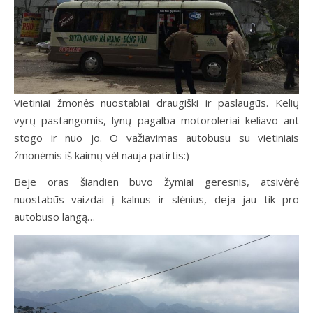
Vietiniai žmonės nuostabiai draugiški ir paslaugūs. Kelių
vyrų pastangomis, lynų pagalba motoroleriai keliavo ant
stogo ir nuo jo. O važiavimas autobusu su vietiniais
žmonėmis iš kaimų vėl nauja patirtis:)
Beje oras šiandien buvo žymiai geresnis, atsivėrė
nuostabūs vaizdai į kalnus ir slėnius, deja jau tik pro
autobuso langą…