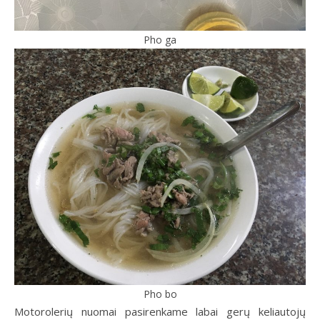
Pho ga
Pho bo
Motorolerių nuomai pasirenkame labai gerų keliautojų