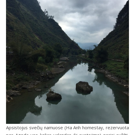
Apsistojus svečių namuose (Ha Anh homestay, rezervuota