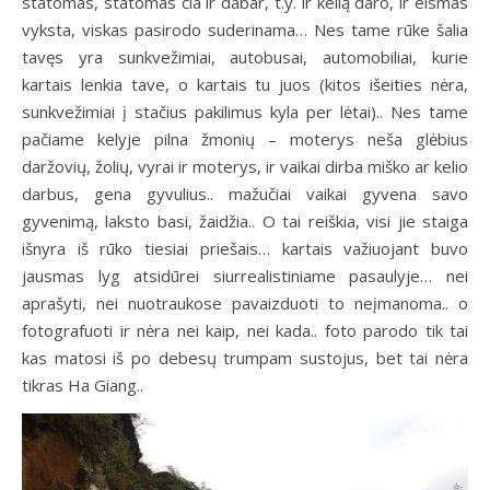
statomas, statomas čia ir dabar, t.y. ir kelią daro, ir eismas
vyksta, viskas pasirodo suderinama… Nes tame rūke šalia
tavęs yra sunkvežimiai, autobusai, automobiliai, kurie
kartais lenkia tave, o kartais tu juos (kitos išeities nėra,
sunkvežimiai į stačius pakilimus kyla per lėtai).. Nes tame
pačiame kelyje pilna žmonių – moterys neša glėbius
daržovių, žolių, vyrai ir moterys, ir vaikai dirba miško ar kelio
darbus, gena gyvulius.. mažučiai vaikai gyvena savo
gyvenimą, laksto basi, žaidžia.. O tai reiškia, visi jie staiga
išnyra iš rūko tiesiai priešais… kartais važiuojant buvo
jausmas lyg atsidūrei siurrealistiniame pasaulyje… nei
aprašyti, nei nuotraukose pavaizduoti to neįmanoma.. o
fotografuoti ir nėra nei kaip, nei kada.. foto parodo tik tai
kas matosi iš po debesų trumpam sustojus, bet tai nėra
tikras Ha Giang..