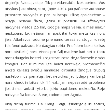
deginėjo šviesą viduje. Tik po vidurnakčio kiek aprimo. Vos
atvykus į autobusų stotį (apie 4.30), jau pačiame autobuse
prisistatė nakvynės ir pan. siūlytojai. Išlipę apsidairėme –
nelyja, nelabai šalta, galim ir prasieiti. Iki užsakytos
nakvynes vietos 2,5 km, Google maps veikia, o mes niekur
neskubam. Juk nežinom ar apskritai tokiu metu kas nors
įleis. Atkeliavus radome prie namo terasą su stogu, rozetę
telefonui pakrauti. Ko daugiau reikia. Prisėdom laukti kol kas
nors atsikels:) nors einant pro šalį matėme kad net ir tokiu
metu daugelio hostelių registratūrose dega švieselė ir sėdi
žmogus. Bet ir mums ilgai laukti nereikėjo, vietnamiečiai
anksti keliasi:) svečių namuose dirbantis žmogus truputį
nustebo mus pamatęs, bet netrukus jau lydėjo į kambarį;)
nors check-in laikas tik 14 val., jam nepasirodė problema
įleisti mus anksti ryte be jokio papildomo mokesčio. Beje
nakvyne čia kainavo 8 eur, radome per Agoda.
Visą dieną turime Ha Giang. Taigi, išsimiegoję iki soties,