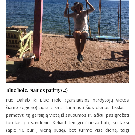
Blue hole. Naujos patirtys..;)
nuo Dahab iki Blue Hole (garsiausios nardytojų vietos
šiame regione) apie 7 km.. Tai mūsų šios dienos tikslas –
pamatyti tą garsiąją vietą iš sausumos ir, aišku, pasigrožėti
tuo kas po vandeniu. Keliaut ten greičiausia būtų su taksi
(apie 10 eur į vieną pusę), bet turime visa dieną, taigi