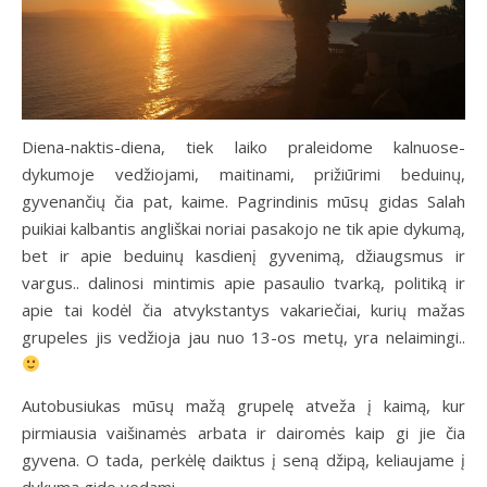
Diena-naktis-diena, tiek laiko praleidome kalnuose-
dykumoje vedžiojami, maitinami, prižiūrimi beduinų,
gyvenančių čia pat, kaime. Pagrindinis mūsų gidas Salah
puikiai kalbantis angliškai noriai pasakojo ne tik apie dykumą,
bet ir apie beduinų kasdienį gyvenimą, džiaugsmus ir
vargus.. dalinosi mintimis apie pasaulio tvarką, politiką ir
apie tai kodėl čia atvykstantys vakariečiai, kurių mažas
grupeles jis vedžioja jau nuo 13-os metų, yra nelaimingi..
Autobusiukas mūsų mažą grupelę atveža į kaimą, kur
pirmiausia vaišinamės arbata ir dairomės kaip gi jie čia
gyvena. O tada, perkėlę daiktus į seną džipą, keliaujame į
dykumą gido vedami.