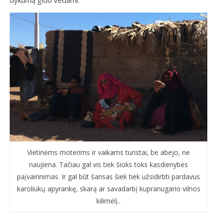
Vietinėms moterims ir vaikams turistai, be abejo, ne
naujiena. Tačiau gal vis tiek šioks toks kasdienybės
paįvairinimas. Ir gal būt šansas šiek tiek užsidirbti pardavus
karoliukų apyrankę, skarą ar savadarbį kupranugario vilnos
kilimėlį..