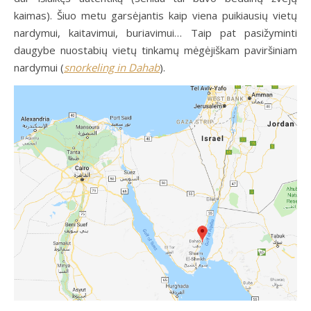
kaimas). Šiuo metu garsėjantis kaip viena puikiausių vietų
nardymui, kaitavimui, buriavimui… Taip pat pasižyminti
daugybe nuostabių vietų tinkamų mėgėjiškam paviršiniam
nardymui (
snorkeling in Dahab
).