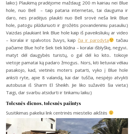
laiko:) Plaukimą pradėjome maždaug 200 m kairiau nei Blue
hole, nuo Bell – taip pataria internetas, tai dauguma ir
daro, nes pradėjus plaukti nuo Bell srovė neša link Blue
hole, patogu plūduriuoti ir grožėtis povandeniniu pasauliu:)
Vaizdas plaukiant link Blue hole kaip iš paveiksliukų ar video
– koralai ir spalvotos žuvys, kaip
čia ir parodyta
tačiau
pačiame Blue hol’e šiek tiek liūdna – koralai išblyškę, negyvi..
matyt dėl daugybės turistų, o gal dėl ko kito.. tokioje
vietoje pamatai ką padaro žmogus.. Nors, kiti lietuviai vėliau
pasakojo, kad, vietinės moters patarti, vyko į Blue hole
anksti ryte, apie 8 valandą, kai dar tuščia, nespėjo atvykti
autobusai iš Sharm El Sheikh. Jie liko sužavėti šia vieta:)
Taigi, dar svarbu atsidurti ir tinkamu laiku:)
Tolesnės dienos, tolesnės pažintys
Susitikimas pakeliui link centrinės miestelio aikštės