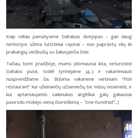
Kaip vėliau pamatysime Dahabas dvejopas – gan daug
teritorijos užima turistiniai rajonai – nuo paprastų vilų iki
prabangių viešbučių su žaliuojančia žole.
Tačiau, bent pradžioje, mums įdomiausia kita, neturistinė
Dahabo pusė, todėl tyrinėjame ją..:) ir vakarieniauti
nusprendžiame čia. Būsima vakarienė vietiniam “Fish
restaurant” kur užeinančių užsieniečių be mūsų nesimatė, ir
kur aptarnaujantis vaikinukas angliškai galų galiausiai
pasirodo mokėjo vieną išsireiškimą –
“one hundred”.
.:)