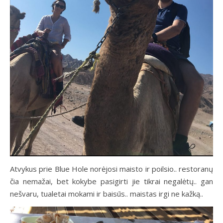
Atvykus prie Blue Hole norėjosi maisto ir poilsio.. restoranų
čia nemažai, bet kokybe pasigirti jie tikrai negalėtų.. gan
nešvaru, tualetai mokami ir baisūs.. maistas irgi ne kažką..