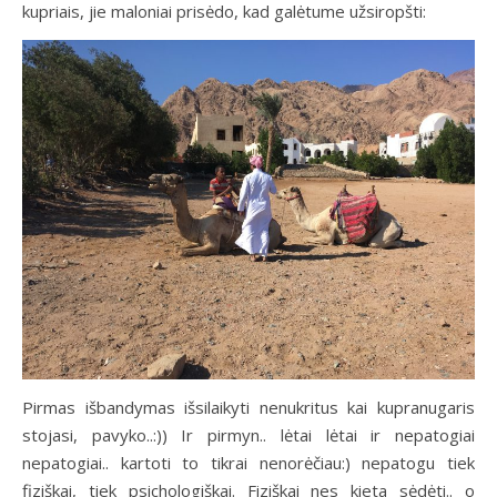
kupriais, jie maloniai prisėdo, kad galėtume užsiropšti:
Pirmas išbandymas išsilaikyti nenukritus kai kupranugaris
stojasi, pavyko..:)) Ir pirmyn.. lėtai lėtai ir nepatogiai
nepatogiai.. kartoti to tikrai nenorėčiau:) nepatogu tiek
fiziškai, tiek psichologiškai. Fiziškai nes kieta sėdėti.. o