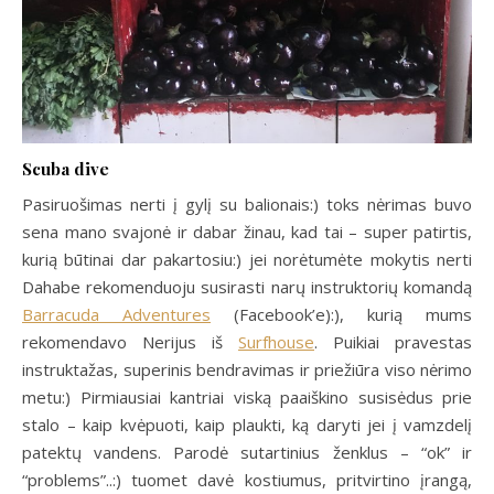
Scuba dive
Pasiruošimas nerti į gylį su balionais:) toks nėrimas buvo
sena mano svajonė ir dabar žinau, kad tai – super patirtis,
kurią būtinai dar pakartosiu:) jei norėtumėte mokytis nerti
Dahabe rekomenduoju susirasti narų instruktorių komandą
Barracuda Adventures
(Facebook’e):), kurią mums
rekomendavo Nerijus iš
Surfhouse
. Puikiai pravestas
instruktažas, superinis bendravimas ir priežiūra viso nėrimo
metu:) Pirmiausiai kantriai viską paaiškino susisėdus prie
stalo – kaip kvėpuoti, kaip plaukti, ką daryti jei į vamzdelį
patektų vandens. Parodė sutartinius ženklus – “ok” ir
“problems”..:) tuomet davė kostiumus, pritvirtino įrangą,