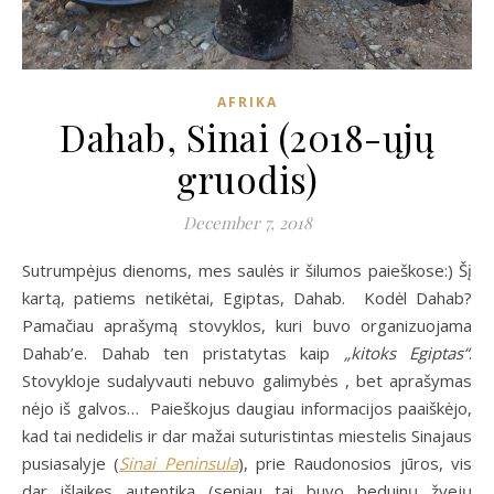
AFRIKA
Dahab, Sinai (2018-ųjų
gruodis)
December 7, 2018
Sutrumpėjus dienoms, mes saulės ir šilumos paieškose:) Šį
kartą, patiems netikėtai, Egiptas, Dahab. Kodėl Dahab?
Pamačiau aprašymą stovyklos, kuri buvo organizuojama
Dahab’e. Dahab ten pristatytas kaip
„kitoks Egiptas“
.
Stovykloje sudalyvauti nebuvo galimybės , bet aprašymas
nėjo iš galvos… Paieškojus daugiau informacijos paaiškėjo,
kad tai nedidelis ir dar mažai suturistintas miestelis Sinajaus
pusiasalyje (
Sinai Peninsula
), prie Raudonosios jūros, vis
dar išlaikęs autentiką (seniau tai buvo beduinų žvejų