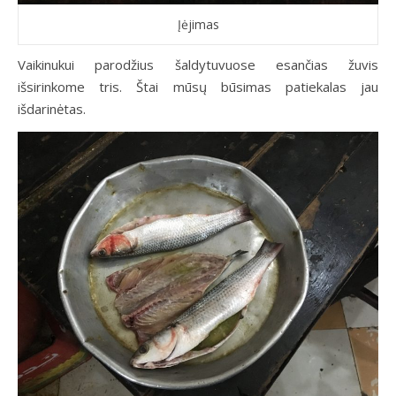
Įėjimas
Vaikinukui parodžius šaldytuvuose esančias žuvis
išsirinkome tris. Štai mūsų būsimas patiekalas jau
išdarinėtas.