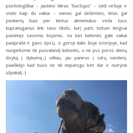
psichologiškai – jautiesi tikras “buržujus” – sėdi viršuje ir
stebi kaip du vaikai – vienas gal dešimties, kitas gal
penkerių basi per kietus akmenukus veda tuos
kupranugarius link tavo tikslo, kurį pats būtum lengvai
pasiekęs savomis kojomis.. na bet kelionės gale vaikai
pasiprašė ir gavo
tips’ų
.. o geroji dalis šioje istorijoje, kad
nusipirkome tik pusvalandį kelionės, o ne pvz poros dienų
išvyką į dykumą..;) vėliau, jau panirus į sūrų vandenį,
paaiškėjo kad buvo ne tik nepatogu bet dar ir nutrynė
užpakalį..:)