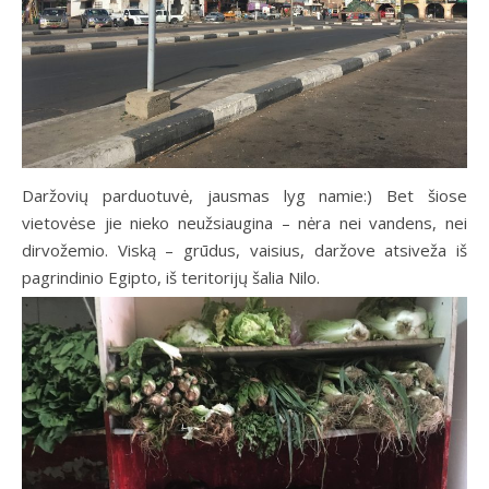
Daržovių parduotuvė, jausmas lyg namie:) Bet šiose
vietovėse jie nieko neužsiaugina – nėra nei vandens, nei
dirvožemio. Viską – grūdus, vaisius, daržove atsiveža iš
pagrindinio Egipto, iš teritorijų šalia Nilo.