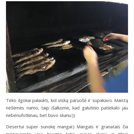
Teko ilgokai palaukti, kol viską paruošė ir supakavo. Maistą
nešėmės namo, taip išalkome, kad galutinio patiekalo jau
nebenufotkinau, bet buvo skanu:))
Desertui super sunokę mangai:) Mangais ir granatais čia