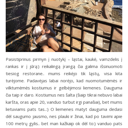
Pasistiprinus pirmyn į nuotykį – ląstai, kaukė, vamzdelis į
rankas ir į jūrą:) reikalingą įrangą čia galima išsinuomoti
tiesiog restorane.. mums reikėjo tik ląstų, visa kita
turėjome. Padavėjas labai norėjo, kad nuomotumėmės ir
vilktumėmės kostiumus ir gelbėjimosi liemenes. Dauguma
čia taip ir daro. Kostiumus nes šalta (šiaip tikrai nebuvo labai
karšta, oras apie 20, vanduo turbut irgi panašiai), bet mums
lietuviams pats tas..:) O liemenes matyt dauguma dedasi
dėl saugumo jausmo, nes plauki ir žinai, kad po tavimi apie
100 metrų gylis.. bet man kažkaip ok dėl to:) vanduo pats