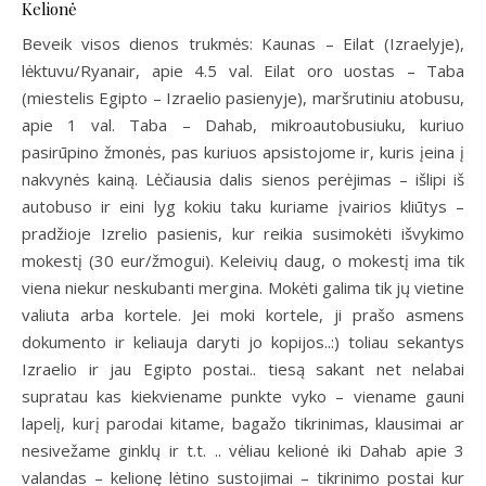
Kelionė
Beveik visos dienos trukmės: Kaunas – Eilat (Izraelyje),
lėktuvu/Ryanair, apie 4.5 val. Eilat oro uostas – Taba
(miestelis Egipto – Izraelio pasienyje), maršrutiniu atobusu,
apie 1 val. Taba – Dahab, mikroautobusiuku, kuriuo
pasirūpino žmonės, pas kuriuos apsistojome ir, kuris įeina į
nakvynės kainą. Lėčiausia dalis sienos perėjimas – išlipi iš
autobuso ir eini lyg kokiu taku kuriame įvairios kliūtys –
pradžioje Izrelio pasienis, kur reikia susimokėti išvykimo
mokestį (30 eur/žmogui). Keleivių daug, o mokestį ima tik
viena niekur neskubanti mergina. Mokėti galima tik jų vietine
valiuta arba kortele. Jei moki kortele, ji prašo asmens
dokumento ir keliauja daryti jo kopijos..:) toliau sekantys
Izraelio ir jau Egipto postai.. tiesą sakant net nelabai
supratau kas kiekviename punkte vyko – viename gauni
lapelį, kurį parodai kitame, bagažo tikrinimas, klausimai ar
nesivežame ginklų ir t.t. .. vėliau kelionė iki Dahab apie 3
valandas – kelionę lėtino sustojimai – tikrinimo postai kur