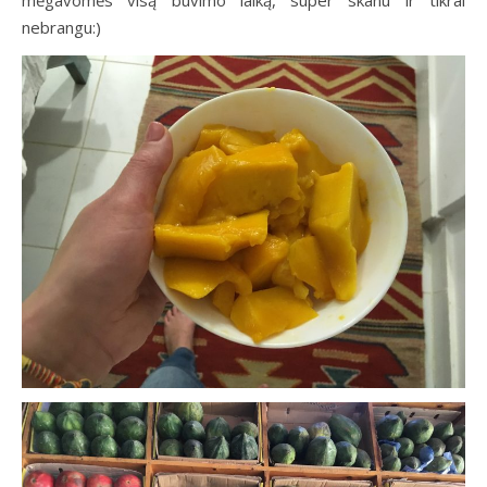
mėgavomės visą buvimo laiką, super skanu ir tikrai
nebrangu:)