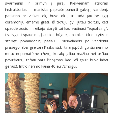
svarmenis ir pirmyn į jūrą.. Kiekvienam atskiras
instruktorius – maniškis paprašė panerti galvą į vandenį,
patikrino ar viskas ok, buvo ok..:) ir tada jau be ilgų
ceremonijų ėmėme gilėti.. iš tikrųjų gylį jutau tik tuo, kad
spaudė ausis ir reikėjo daryti tai kas vadinasi “equalizing”,
t.y. lyginti spaudimą į ausies būgnelį.. o toliau tik dairytis ir
stebėti povandeninį pasaulį:) pusvalandis po vandeniu
prabėgo labai greitai:) Kažko išskirtinai įspūdingo šio nėrimo
metu nepamatėme (žuvų, koralų giliau mažiau nei arčiau
paviršiaus), tačiau pats žinojimas, kad “aš galiu” buvo labai
geras:). Intro nėrimo kaina 40 eur/žmogui.