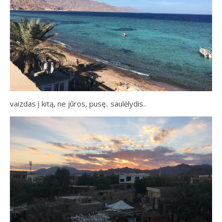
vaizdas į kitą, ne jūros, pusę.. saulėlydis..