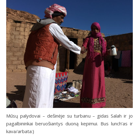
Mūsų palydovai – dešinėje su turbanu – gidas Salah ir jo
pagalbininkai beruošiantys duoną kepimui. Bus lunch’as ir
kava/arbata:)