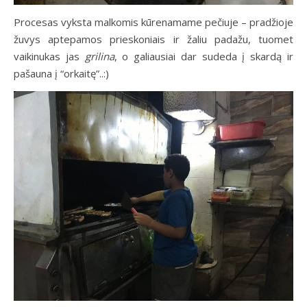
Procesas vyksta malkomis kūrenamame pečiuje – pradžioje
žuvys aptepamos prieskoniais ir žaliu padažu, tuomet
vaikinukas jas
grilina
, o galiausiai dar sudeda į skardą ir
pašauna į “orkaitę”..:)