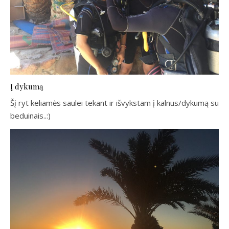
Į dykumą
Šį ryt keliamės saulei tekant ir išvykstam į kalnus/dykumą su
beduinais..:)