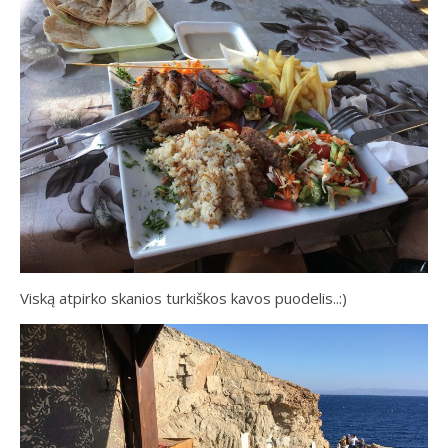
Viską atpirko skanios turkiškos kavos puodelis..:)