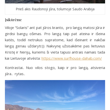
Prieš akis Raudonoji jūra, tolumoje Saudo Arabija
Įsikūrėme
Viloje “Solaris” ant pat jūros kranto, pro langą matosi jūra ir
girdisi bangų ošimas. Pro langą taip pat ateina ir išeina
katės, todėl netrukus supratome, kad išeinant ir nakčiai
langą geriau uždaryti:)) Nakvynę užsisakėme pas lietuvius
Kristę ir Nerijų, kuriems ši vieta tapusi antrais namais tada
kai Lietuvoje atvėsta:
https://www.surfhouse-dahab.com/
Kontrastai.. Nuo vilos stogo, kaip ir pro langą, atsiveria
jūra.. rytas..