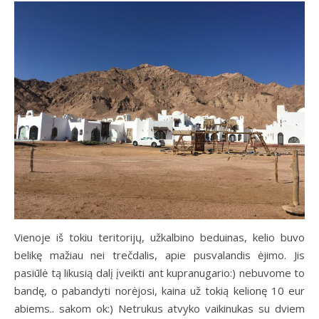
Vienoje iš tokiu teritorijų, užkalbino beduinas, kelio buvo
belikę mažiau nei trečdalis, apie pusvalandis ėjimo. Jis
pasiūlė tą likusią dalį įveikti ant kupranugario:) nebuvome to
bandę, o pabandyti norėjosi, kaina už tokią kelionę 10 eur
abiems.. sakom ok:) Netrukus atvyko vaikinukas su dviem