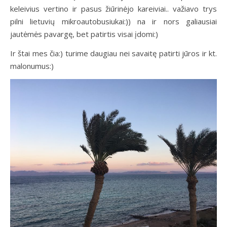
keleivius vertino ir pasus žiūrinėjo kareiviai.. važiavo trys
pilni lietuvių mikroautobusiukai:)) na ir nors galiausiai
jautėmės pavargę, bet patirtis visai įdomi:)
Ir štai mes čia:) turime daugiau nei savaitę patirti jūros ir kt.
malonumus:)