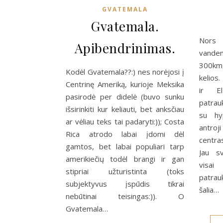
GVATEMALA
Gvatemala.
Nors
Apibendrinimas.
vande
300km,
Kodėl Gvatemala??:) nes norėjosi į
kelios.
Centrinę Ameriką, kurioje Meksika
ir El
pasirodė per didelė (buvo sunku
patrauk
išsirinkiti kur keliauti, bet anksčiau
su hy
ar vėliau teks tai padaryti:)); Costa
antro
Rica atrodo labai įdomi dėl
centra
gamtos, bet labai populiari tarp
Jau s
amerikiečių todėl brangi ir gan
visai
stipriai užturistinta (toks
patrau
subjektyvus įspūdis tikrai
šalia…
nebūtinai teisingas:)). O
Gvatemala…