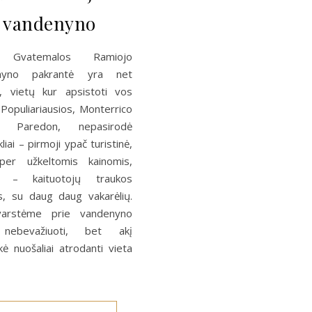
vandenyno
 Gvatemalos Ramiojo
nyno pakrantė yra net
 vietų kur apsistoti vos
 Populiariausios, Monterrico
 Paredon, nepasirodė
liai – pirmoji ypač turistinė,
per užkeltomis kainomis,
ji – kaituotojų traukos
s, su daug daug vakarėlių.
varstėme prie vandenyno
 nebevažiuoti, bet akį
kė nuošaliai atrodanti vieta