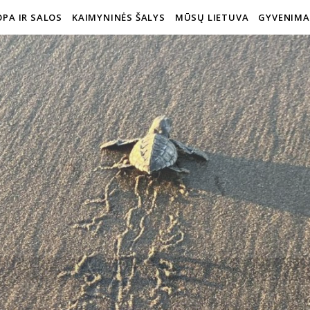
PA IR SALOS
KAIMYNINĖS ŠALYS
MŪSŲ LIETUVA
GYVENIMA