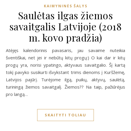
KAIMYNINĖS ŠALYS
Saulėtas ilgas žiemos
savaitgalis Latvijoje (2018
m. kovo pradžia)
Atėjęs kalendorinis pavasaris, jau savaime nuteikia
šventiškai, net jei ir nebūtų kitų progų:) O kai dar ir kitų
progų yra, norisi ypatingo, aktyvaus savaitgalio. Šį kartą
tokį pavyko susikurti išvykstant trims dienoms į Kuršžemę,
Latvijos pajūrį. Turėjome ilgą, puikų, aktyvų, saulėtą,
turiningą žiemos savaitgalį. Žiemos?? Na taip, pažiūrėjus
pro langą…
SKAITYTI TOLIAU