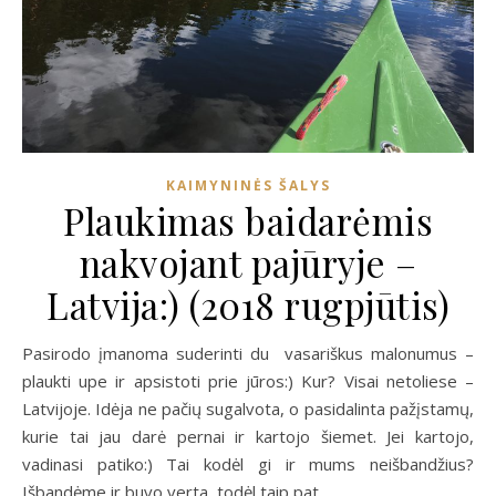
KAIMYNINĖS ŠALYS
Plaukimas baidarėmis
nakvojant pajūryje –
Latvija:) (2018 rugpjūtis)
Pasirodo įmanoma suderinti du vasariškus malonumus –
plaukti upe ir apsistoti prie jūros:) Kur? Visai netoliese –
Latvijoje. Idėja ne pačių sugalvota, o pasidalinta pažįstamų,
kurie tai jau darė pernai ir kartojo šiemet. Jei kartojo,
vadinasi patiko:) Tai kodėl gi ir mums neišbandžius?
Išbandėme ir buvo verta, todėl taip pat…