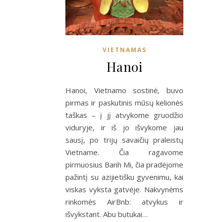
VIETNAMAS
Hanoi
Hanoi, Vietnamo sostinė, buvo
pirmas ir paskutinis mūsų kelionės
taškas – į jį atvykome gruodžio
viduryje, ir iš jo išvykome jau
sausį, po trijų savaičių praleistų
Vietname. Čia ragavome
pirmuosius Banh Mi, čia pradėjome
pažintį su azijietišku gyvenimu, kai
viskas vyksta gatvėje. Nakvynėms
rinkomės AirBnb: atvykus ir
išvykstant. Abu butukai…