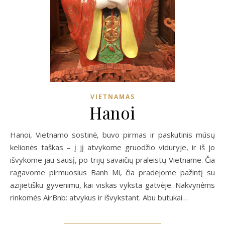
VIETNAMAS
Hanoi
Hanoi, Vietnamo sostinė, buvo pirmas ir paskutinis mūsų
kelionės taškas – į jį atvykome gruodžio viduryje, ir iš jo
išvykome jau sausį, po trijų savaičių praleistų Vietname. Čia
ragavome pirmuosius Banh Mi, čia pradėjome pažintį su
azijietišku gyvenimu, kai viskas vyksta gatvėje. Nakvynėms
rinkomės AirBnb: atvykus ir išvykstant. Abu butukai…