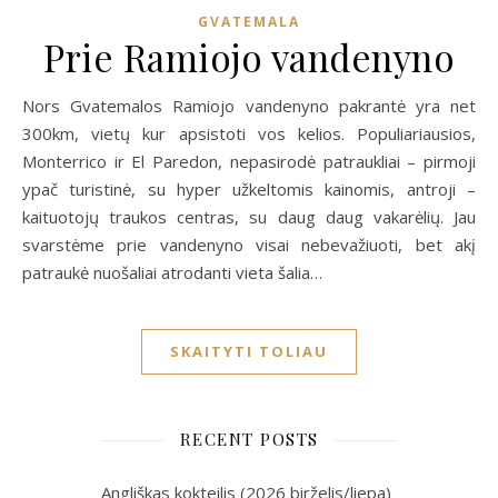
GVATEMALA
Prie Ramiojo vandenyno
Nors Gvatemalos Ramiojo vandenyno pakrantė yra net
300km, vietų kur apsistoti vos kelios. Populiariausios,
Monterrico ir El Paredon, nepasirodė patraukliai – pirmoji
ypač turistinė, su hyper užkeltomis kainomis, antroji –
kaituotojų traukos centras, su daug daug vakarėlių. Jau
svarstėme prie vandenyno visai nebevažiuoti, bet akį
patraukė nuošaliai atrodanti vieta šalia…
SKAITYTI TOLIAU
RECENT POSTS
Angliškas kokteilis (2026 birželis/liepa)