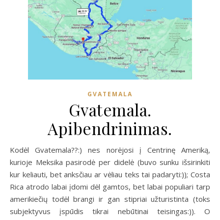
GVATEMALA
Gvatemala.
Apibendrinimas.
Kodėl Gvatemala??:) nes norėjosi į Centrinę Ameriką,
kurioje Meksika pasirodė per didelė (buvo sunku išsirinkiti
kur keliauti, bet anksčiau ar vėliau teks tai padaryti:)); Costa
Rica atrodo labai įdomi dėl gamtos, bet labai populiari tarp
amerikiečių todėl brangi ir gan stipriai užturistinta (toks
subjektyvus įspūdis tikrai nebūtinai teisingas:)). O